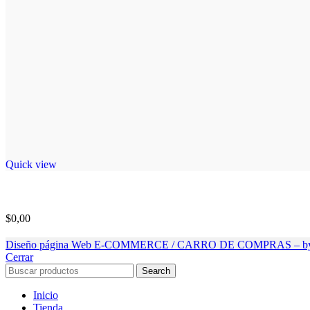
Quick view
$
0,00
Diseño página Web E-COMMERCE / CARRO DE COMPRAS – by
Cerrar
Search
Inicio
Tienda